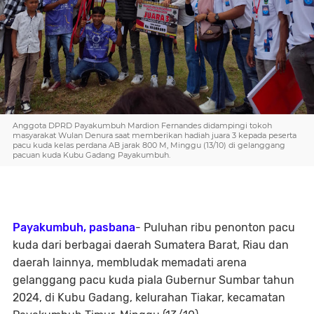
Anggota DPRD Payakumbuh Mardion Fernandes didampingi tokoh
masyarakat Wulan Denura saat memberikan hadiah juara 3 kepada peserta
pacu kuda kelas perdana AB jarak 800 M, Minggu (13/10) di gelanggang
pacuan kuda Kubu Gadang Payakumbuh.
Payakumbuh, pasbana
- Puluhan ribu penonton pacu
kuda dari berbagai daerah Sumatera Barat, Riau dan
daerah lainnya, membludak memadati arena
gelanggang pacu kuda piala Gubernur Sumbar tahun
2024, di Kubu Gadang, kelurahan Tiakar, kecamatan