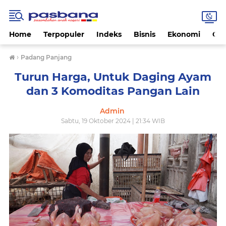
Home
Terpopuler
Indeks
Bisnis
Ekonomi
Gay
›
Padang Panjang
Turun Harga, Untuk Daging Ayam
dan 3 Komoditas Pangan Lain
Admin
Sabtu, 19 Oktober 2024 | 21:34 WIB