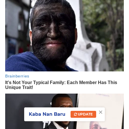
×
Kaba Nan Baru
UPDATE