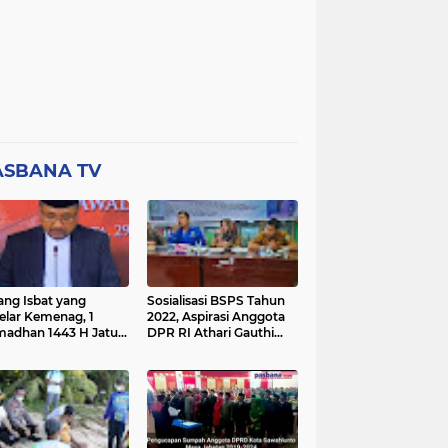
ASBANA TV
ang Isbat yang
Sosialisasi BSPS Tahun
elar Kemenag, 1
2022, Aspirasi Anggota
adhan 1443 H Jatuh
DPR RI Athari Gauthi
a Ahad 3 April 2022
Ardi di Nagari Taruang
Taruang