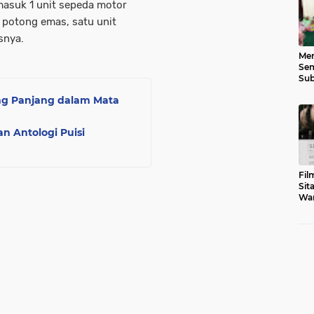
asuk 1 unit sepeda motor
 potong emas, satu unit
snya.
Men
Sem
Sub
Gen
ang Panjang dalam Mata
n Antologi Puisi
Fil
Sit
War
Tar