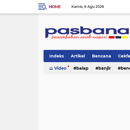
HOME
Kamis
6 Agu 2026
Indeks
Artikel
Bencana
Cekf
Musik
Video
Olahraga
balap
Pariwisata
banjir
ben
Pi
lingkungan
cerpen
lingkungan
pasban