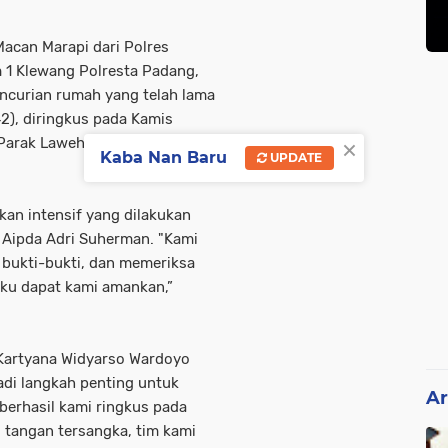
acan Marapi dari Polres
 1 Klewang Polresta Padang,
ncurian rumah yang telah lama
42), diringkus pada Kamis
×
 Parak Laweh Pulau Aia Nan XX,
Kaba Nan Baru
UPDATE
kan intensif yang dilakukan
 Aipda Adri Suherman. "Kami
bukti-bukti, dan memeriksa
laku dapat kami amankan,”
Kartyana Widyarso Wardoyo
jadi langkah penting untuk
Ar
berhasil kami ringkus pada
 tangan tersangka, tim kami