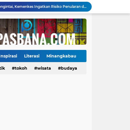
Jadwal Pekan Perdana Super League 2026/2027: Big Match Langsung Warnai Awal Musim
Mahyeldi Raih Penghargaan IPDN atas Kepemimpinan dan Reformasi Birokrasi di Sumbar
Payakumbuh Luncurkan GEMPITA BERSAMA, Dorong Pekarangan Jadi Sumber Pangan Keluarga
130 ASN dan Warga Payakumbuh Ikut Vaksin HPV, Upaya Cegah Kanker Serviks Diperluas
Ekonomi Indonesia Melaju 5,29%, Sinyal Daya Tahan di Tengah Tekanan Global
Tiga Alat Berat Diterjunkan, Normalisasi Sungai Batang Guo Dikebut Pascabanjir
Jelang Wajib Halal 2026, Sumbar Percepat Sertifikasi UMKM dan Bangun Ekosistem Halal
Ketua Baru KONI Payakumbuh Hadapi Ujian Cepat, Porprov 2026 Jadi Pembuktian
Inspirasi
Literasi
Minangkabau
Danantara Siapkan Gelombang IPO BUMN Jumbo, Pegadaian Masuk Daftar Prioritas
tik
Tokoh
tokoh
budaya
wisata
kuliner
budaya
Kasus Campak Masih Mengintai, Kemenkes Ingatkan Risiko Penularan di Sekolah