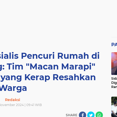
P
ialis Pencuri Rumah di
: Tim "Macan Marapi"
 yang Kerap Resahkan
Sid
Dig
Warga
Ram
pad
Redaksi
November 2024 | 09:41 WIB
SHARE