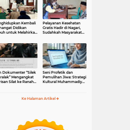
ghidupkan Kembali
Pelayanan Kesehatan
angat Didikan
Gratis Hadir di Nagari,
uh untuk Melahirkan
Sudahkah Masyarakat
erasi Berakhlak
Memanfaatkannya?
m Dokumenter “Silek
Seni Profetik dan
aralak” Mengangkat
Pemulihan Jiwa: Strategi
isan Silat ke Ranah
Kultural Muhammadiyah
i Kontemporer
di Era Digital
Ke Halaman Artikel