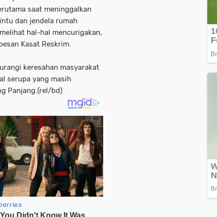
erutama saat meninggalkan
intu dan jendela rumah
 melihat hal-hal mencurigakan,
 pesan Kasat Reskrim.
urangi keresahan masyarakat
nal serupa yang masih
g Panjang.(rel/bd)