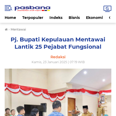
Home
Terpopuler
Indeks
Bisnis
Ekonomi
Gay
›
Mentawai
Pj. Bupati Kepulauan Mentawai
Lantik 25 Pejabat Fungsional
Redaksi
Kamis, 23 Januari 2025 | 07:19 WIB