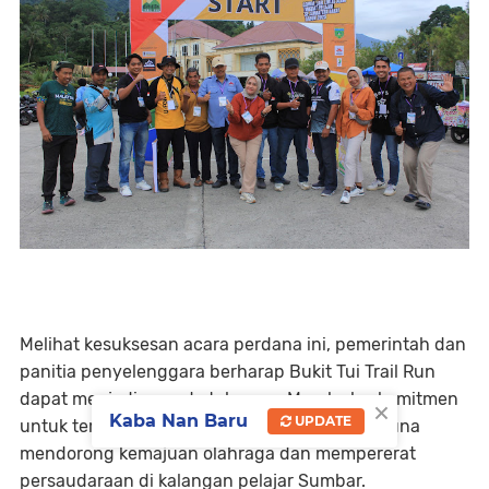
Melihat kesuksesan acara perdana ini, pemerintah dan
panitia penyelenggara berharap Bukit Tui Trail Run
dapat menjadi agenda tahunan. Mereka berkomitmen
×
Kaba Nan Baru
UPDATE
untuk terus mendukung kegiatan positif ini guna
mendorong kemajuan olahraga dan mempererat
persaudaraan di kalangan pelajar Sumbar.