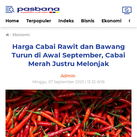
Home
Terpopuler
Indeks
Bisnis
Ekonomi
Gay
›
Ekonomi
Harga Cabai Rawit dan Bawang
Turun di Awal September, Cabai
Merah Justru Melonjak
Admin
Minggu, 07 September 2025 | 13:32 WIB