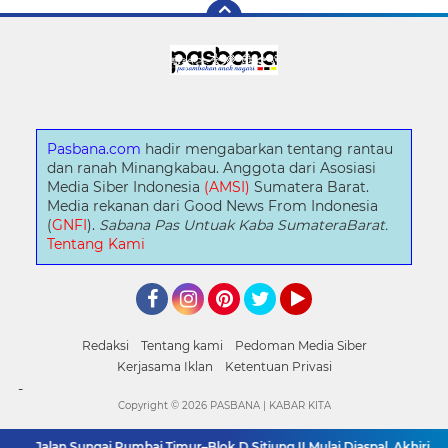
Pasbana.com
hadir mengabarkan tentang rantau
dan ranah Minangkabau. Anggota dari Asosiasi
Media Siber Indonesia
(AMSI)
Sumatera Barat.
Media rekanan dari Good News From Indonesia
(
GNFI
).
Sabana Pas Untuak Kaba SumateraBarat.
Tentang Kami
Facebook
Instagram
Pinterest
Twitter
YouTube
Redaksi
Tentang kami
Pedoman Media Siber
Kerjasama Iklan
Ketentuan Privasi
-
Copyright ©
2026 PASBANA | KABAR KITA
Jalan Sungai Rumbai Timur–Blok D Sitiung II Mulai Diaspal, Akhiri Belasa