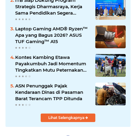
ITB Siap Dukung Program
Strategis Dharmasraya, Kerja
Sama Pendidikan Segera
Difinalkan
Laptop Gaming AMD® Ryzen™
Apa yang Bagus 2026? ASUS
TUF Gaming™ A15
Kontes Kambing Etawa
Payakumbuh Jadi Momentum
Tingkatkan Mutu Peternakan
Lokal
ASN Penunggak Pajak
Kendaraan Dinas di Pasaman
Barat Terancam TPP Ditunda
Lihat Selengkapnya