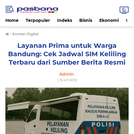
Home
Terpopuler
Indeks
Bisnis
Ekonomi
Gay
›
Konten Digital
Layanan Prima untuk Warga
Bandung: Cek Jadwal SIM Keliling
Terbaru dari Sumber Berita Resmi
Admin
| 16:49 WIB