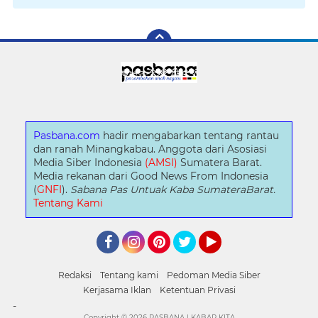
Pasbana.com
hadir mengabarkan tentang rantau
dan ranah Minangkabau. Anggota dari Asosiasi
Media Siber Indonesia
(AMSI)
Sumatera Barat.
Media rekanan dari Good News From Indonesia
(
GNFI
).
Sabana Pas Untuak Kaba SumateraBarat.
Tentang Kami
Facebook
Instagram
Pinterest
Twitter
YouTube
Redaksi
Tentang kami
Pedoman Media Siber
Kerjasama Iklan
Ketentuan Privasi
-
Copyright ©
2026 PASBANA | KABAR KITA