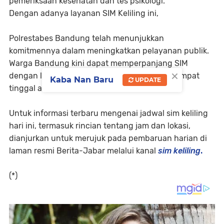
pemeriksaan kesehatan dan tes psikologi.
Dengan adanya layanan SIM Keliling ini,
Polrestabes Bandung telah menunjukkan
komitmennya dalam meningkatkan pelayanan publik.
Warga Bandung kini dapat memperpanjang SIM
×
dengan lebih mudah, cepat, dan dekat dari tempat
Kaba Nan Baru
UPDATE
tinggal atau aktivitas mereka.
Untuk informasi terbaru mengenai jadwal sim keliling
hari ini, termasuk rincian tentang jam dan lokasi,
dianjurkan untuk merujuk pada pembaruan harian di
laman resmi Berita-Jabar melalui kanal
sim keliling
.
(*)