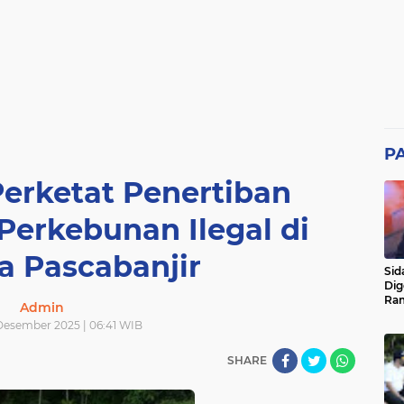
P
erketat Penertiban
erkebunan Ilegal di
a Pascabanjir
Sid
Dig
Ram
Admin
pad
 Desember 2025 | 06:41 WIB
SHARE