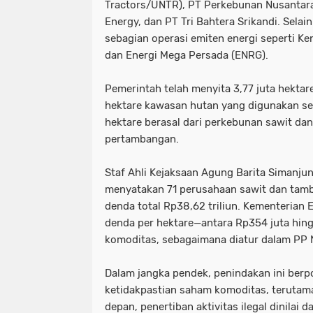
Tractors/UNTR), PT Perkebunan Nusantara
Energy, dan PT Tri Bahtera Srikandi. Selai
sebagian operasi emiten energi seperti Ke
dan Energi Mega Persada (ENRG).
Pemerintah telah menyita 3,77 juta hektare
hektare kawasan hutan yang digunakan secar
hektare berasal dari perkebunan sawit dan 
pertambangan.
Staf Ahli Kejaksaan Agung Barita Simanjun
menyatakan 71 perusahaan sawit dan tam
denda total Rp38,62 triliun. Kementerian
denda per hektare—antara Rp354 juta hing
komoditas, sebagaimana diatur dalam PP 
Dalam jangka pendek, penindakan ini ber
ketidakpastian saham komoditas, terutam
depan, penertiban aktivitas ilegal dinila