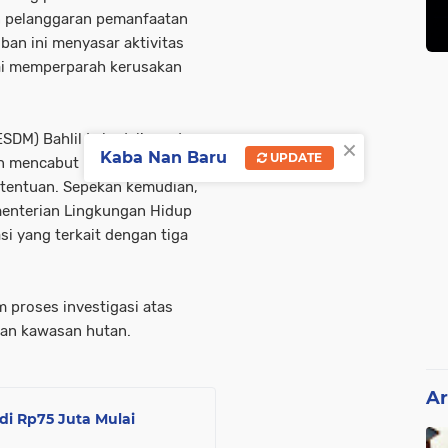
n pelanggaran pemanfaatan
ban ini menyasar aktivitas
ai memperparah kerusakan
ESDM) Bahlil Lahadalia pada
×
Kaba Nan Baru
UPDATE
n mencabut izin usaha
tentuan. Sepekan kemudian,
enterian Lingkungan Hidup
i yang terkait dengan tiga
m proses investigasi atas
aan kawasan hutan.
Ar
di Rp75 Juta Mulai