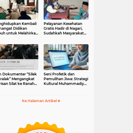
ghidupkan Kembali
Pelayanan Kesehatan
angat Didikan
Gratis Hadir di Nagari,
uh untuk Melahirkan
Sudahkah Masyarakat
erasi Berakhlak
Memanfaatkannya?
m Dokumenter “Silek
Seni Profetik dan
aralak” Mengangkat
Pemulihan Jiwa: Strategi
isan Silat ke Ranah
Kultural Muhammadiyah
i Kontemporer
di Era Digital
Ke Halaman Artikel