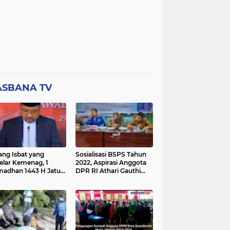
ASBANA TV
ang Isbat yang
Sosialisasi BSPS Tahun
elar Kemenag, 1
2022, Aspirasi Anggota
adhan 1443 H Jatuh
DPR RI Athari Gauthi
a Ahad 3 April 2022
Ardi di Nagari Taruang
Taruang