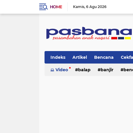
HOME
Kamis
6 Agu 2026
Indeks
Artikel
Bencana
Cekf
Musik
Video
Olahraga
balap
Pariwisata
banjir
ben
Pi
lingkungan
cerpen
lingkungan
pasban