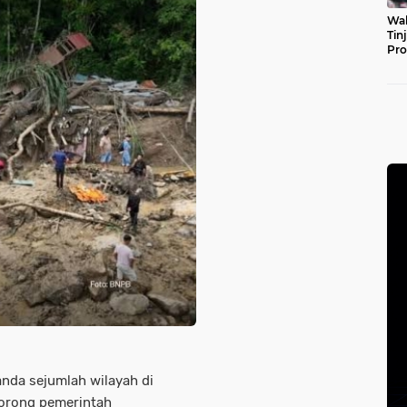
Wal
Tin
Pro
Pul
anda sejumlah wilayah di
orong pemerintah