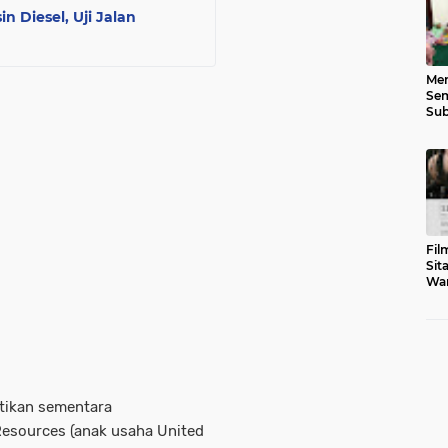
 Diesel, Uji Jalan
Men
Sem
Sub
Gen
Fil
Sit
War
Tar
tikan sementara
 Resources (anak usaha United