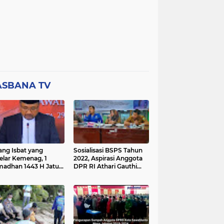
ASBANA TV
ang Isbat yang
Sosialisasi BSPS Tahun
elar Kemenag, 1
2022, Aspirasi Anggota
adhan 1443 H Jatuh
DPR RI Athari Gauthi
a Ahad 3 April 2022
Ardi di Nagari Taruang
Taruang