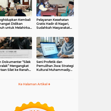
ghidupkan Kembali
Pelayanan Kesehatan
angat Didikan
Gratis Hadir di Nagari,
uh untuk Melahirkan
Sudahkah Masyarakat
erasi Berakhlak
Memanfaatkannya?
m Dokumenter “Silek
Seni Profetik dan
aralak” Mengangkat
Pemulihan Jiwa: Strategi
isan Silat ke Ranah
Kultural Muhammadiyah
i Kontemporer
di Era Digital
Ke Halaman Artikel