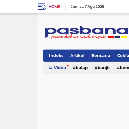
HOME
Jum'at
7 Agu 2026
Indeks
Artikel
Bencana
Cekf
Musik
Video
Olahraga
balap
Pariwisata
banjir
ben
Pi
lingkungan
cerpen
lingkungan
pasban