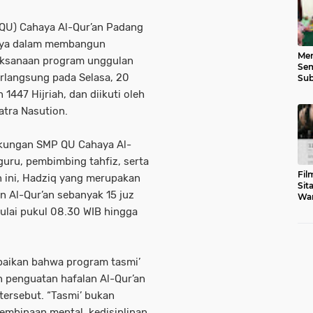
(QU) Cahaya Al-Qur’an Padang
nya dalam membangun
Men
laksanaan program unggulan
Sem
berlangsung pada Selasa, 20
Sub
Gen
1447 Hijriah, dan diikuti oleh
tra Nasution.
ngkungan SMP QU Cahaya Al-
guru, pembimbing tahfiz, serta
Fil
 ini, Hadziq yang merupakan
Sit
an Al-Qur’an sebanyak 15 juz
War
Tar
mulai pukul 08.30 WIB hingga
aikan bahwa program tasmi’
n penguatan hafalan Al-Qur’an
 tersebut. “Tasmi’ bukan
pembinaan mental, kedisiplinan,