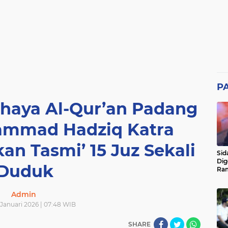
P
haya Al-Qur’an Padang
ammad Hadziq Katra
an Tasmi’ 15 Juz Sekali
Sid
Dig
Duduk
Ram
pad
Admin
 Januari 2026 | 07:48 WIB
SHARE