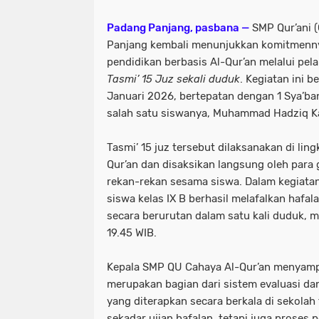
Padang Panjang, pasbana —
SMP Qur’ani 
Panjang kembali menunjukkan komitmen
pendidikan berbasis Al-Qur’an melalui pe
Tasmi’ 15 Juz sekali duduk
. Kegiatan ini 
Januari 2026, bertepatan dengan 1 Sya’ban 
salah satu siswanya, Muhammad Hadziq Ka
Tasmi’ 15 juz tersebut dilaksanakan di li
Qur’an dan disaksikan langsung oleh para 
rekan-rekan sesama siswa. Dalam kegiatan
siswa kelas IX B berhasil melafalkan hafal
secara berurutan dalam satu kali duduk, 
19.45 WIB.
Kepala SMP QU Cahaya Al-Qur’an menyamp
merupakan bagian dari sistem evaluasi da
yang diterapkan secara berkala di sekolah
sekadar ujian hafalan, tetapi juga proses 