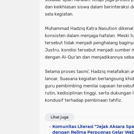
dan keikhlasan siswa dalam berinteraksi de
sela kegiatan.
Muhammad Hadziq Katra Nasution dikenal 
konsisten dalam menjaga hafalan. Meski t
tersebut tidak menjadi penghalang baginya
Justru, kondisi tersebut menjadi sumber m
dengan Al-Qur’an dan menjadikannya seba
Selama proses tasmi’, Hadziq melafalkan a
lancar. Suasana kegiatan berlangsung khi
guru pembimbing menilai capaian tersebut 
rutin, kedisiplinan tinggi, serta dukungan
kondusif terhadap pembinaan tahfiz.
Lihat juga
Komunitas Literasi “Jejak Aksara Spe
dengan Relima Perpusnas Gelar Webi