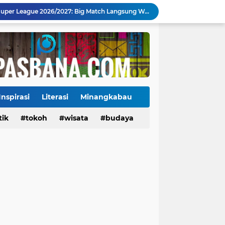
Jadwal Pekan Perdana Super League 2026/2027: Big Match Langsung Warnai Awal Musim
Mahyeldi Raih Penghargaan IPDN atas Kepemimpinan dan Reformasi Birokrasi di Sumbar
Payakumbuh Luncurkan GEMPITA BERSAMA, Dorong Pekarangan Jadi Sumber Pangan Keluarga
130 ASN dan Warga Payakumbuh Ikut Vaksin HPV, Upaya Cegah Kanker Serviks Diperluas
Ekonomi Indonesia Melaju 5,29%, Sinyal Daya Tahan di Tengah Tekanan Global
Jembatan Hildesheim Resmi Jadi Ikon Baru Batang Arau, Perkuat Diplomasi Padang-Jerman
Jalan Sungai Rumbai Timur–Blok D Sitiung II Mulai Diaspal, Akhiri Belasan Tahun Rusak
Ketua Baru KONI Payakumbuh Hadapi Ujian Cepat, Porprov 2026 Jadi Pembuktian
Inspirasi
Literasi
Minangkabau
Danantara Siapkan Gelombang IPO BUMN Jumbo, Pegadaian Masuk Daftar Prioritas
tik
Tokoh
tokoh
budaya
wisata
kuliner
budaya
Kasus Campak Masih Mengintai, Kemenkes Ingatkan Risiko Penularan di Sekolah