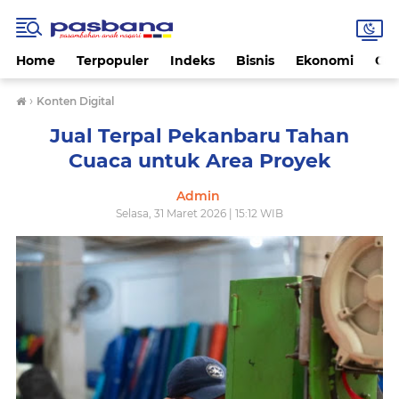
Home
Terpopuler
Indeks
Bisnis
Ekonomi
Gay
›
Konten Digital
Jual Terpal Pekanbaru Tahan
Cuaca untuk Area Proyek
Admin
Selasa, 31 Maret 2026 | 15:12 WIB