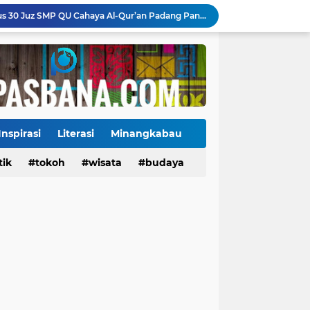
Gowes Siti Nurbaya Adventure-X Genap Satu Dekade, 3.000 Pesepeda Rayakan HJK Padang ke-357
uh Penguatan Infrastruktur dan Alat Kesehatan
25 Tahun Demokrat, DPC Padang Panjang Tanam Pohon di Lokasi Bekas Galodo Jembatan Kembar dan Gelar Pemeriksaan Kesehatan Gratis
Jembatan Hildesheim Resmi Jadi Ikon Baru Batang Arau, Perkuat Diplomasi Padang-Jerman
Jalan Sungai Rumbai Timur–Blok D Sitiung II Mulai Diaspal, Akhiri Belasan Tahun Rusak
Ketua Baru KONI Payakumbuh Hadapi Ujian Cepat, Porprov 2026 Jadi Pembuktian
Danantara Siapkan Gelombang IPO BUMN Jumbo, Pegadaian Masuk Daftar Prioritas
 Memburu Saham yang Berpotensi Naik 10x
Inspirasi
Literasi
Minangkabau
ang Jaga Furniture Interiormu
tik
Tokoh
tokoh
budaya
wisata
kuliner
budaya
Siswa Pertama Takhassus 30 Juz SMP QU Cahaya Al-Qur’an Padang Panjang Tuntaskan Hafalan