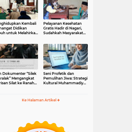
ghidupkan Kembali
Pelayanan Kesehatan
angat Didikan
Gratis Hadir di Nagari,
uh untuk Melahirkan
Sudahkah Masyarakat
erasi Berakhlak
Memanfaatkannya?
m Dokumenter “Silek
Seni Profetik dan
aralak” Mengangkat
Pemulihan Jiwa: Strategi
isan Silat ke Ranah
Kultural Muhammadiyah
i Kontemporer
di Era Digital
Ke Halaman Artikel