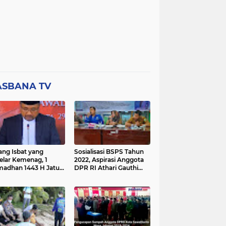
ASBANA TV
ang Isbat yang
Sosialisasi BSPS Tahun
elar Kemenag, 1
2022, Aspirasi Anggota
adhan 1443 H Jatuh
DPR RI Athari Gauthi
a Ahad 3 April 2022
Ardi di Nagari Taruang
Taruang