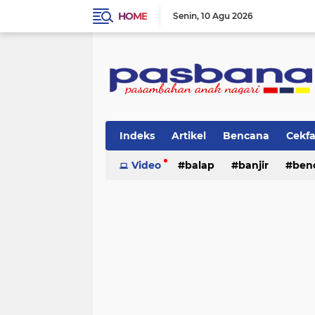
HOME
Senin
10 Agu 2026
Indeks
Artikel
Bencana
Cekf
Musik
Video
Olahraga
balap
Pariwisata
banjir
ben
Pi
lingkungan
cerpen
lingkungan
pasban