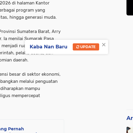
 2026 di halaman Kantor
erbagai program yang
itas, hingga generasi muda.
 Provinsi Sumatera Barat, Arry
. Ia menilai Sumarak Pasa
×
 menjadi ruang strategis
Kaba Nan Baru
UPDATE
rintah, pelaku usaha, dan
omian daerah.
ensi besar di sektor ekonomi,
embangkan melalui penguatan
k diharapkan mampu
aligus mempercepat
Ar
yang Pernah