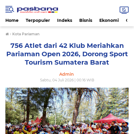
Home
Terpopuler
Indeks
Bisnis
Ekonomi
Gay
›
Kota Pariaman
756 Atlet dari 42 Klub Meriahkan
Pariaman Open 2026, Dorong Sport
Tourism Sumatera Barat
Admin
Sabtu, 04 Juli 2026 | 00:16 WIB