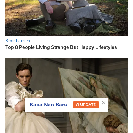
×
Kaba Nan Baru
UPDATE