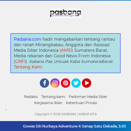
Pasbana.com
hadir mengabarkan tentang rantau
dan ranah Minangkabau. Anggota dari Asosiasi
Media Siber Indonesia
(AMSI)
Sumatera Barat.
Media rekanan dari Good News From Indonesia
(
GNFI
).
Sabana Pas Untuak Kaba SumateraBarat.
Tentang Kami
Facebook
Instagram
Pinterest
Twitter
YouTube
Redaksi
Tentang kami
Pedoman Media Siber
Kerjasama Iklan
Ketentuan Privasi
-
Copyright ©
2026 PASBANA | KABAR KITA
Gowes Siti Nurbaya Adventure-X Genap Satu Dekade, 3.000 Pesep