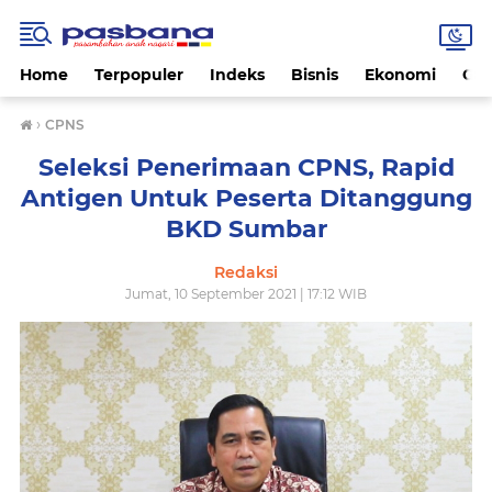
Home
Terpopuler
Indeks
Bisnis
Ekonomi
Gay
›
CPNS
Seleksi Penerimaan CPNS, Rapid
Antigen Untuk Peserta Ditanggung
BKD Sumbar
Redaksi
Jumat, 10 September 2021 | 17:12 WIB