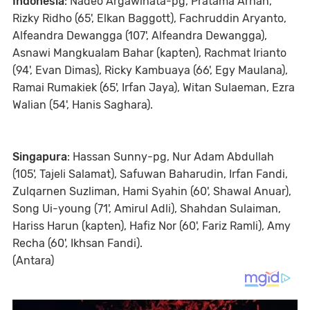
Indonesia
: Nadeo Argawinata-pg, Pratama Arhan,
Rizky Ridho (65', Elkan Baggott), Fachruddin Aryanto,
Alfeandra Dewangga (107', Alfeandra Dewangga),
Asnawi Mangkualam Bahar (kapten), Rachmat Irianto
(94', Evan Dimas), Ricky Kambuaya (66', Egy Maulana),
Ramai Rumakiek (65', Irfan Jaya), Witan Sulaeman, Ezra
Walian (54', Hanis Saghara).
Singapura
: Hassan Sunny-pg, Nur Adam Abdullah
(105', Tajeli Salamat), Safuwan Baharudin, Irfan Fandi,
Zulqarnen Suzliman, Hami Syahin (60', Shawal Anuar),
Song Ui-young (71', Amirul Adli), Shahdan Sulaiman,
Hariss Harun (kapten), Hafiz Nor (60', Fariz Ramli), Amy
Recha (60', Ikhsan Fandi).
(Antara)