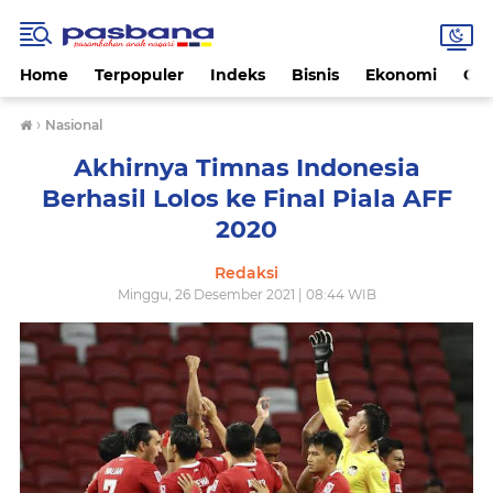
Home
Terpopuler
Indeks
Bisnis
Ekonomi
Gay
›
Nasional
Akhirnya Timnas Indonesia
Berhasil Lolos ke Final Piala AFF
2020
Redaksi
Minggu, 26 Desember 2021 | 08:44 WIB