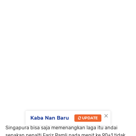
×
Kaba Nan Baru
UPDATE
Singapura bisa saja memenangkan laga itu andai
sepakan penalti Fariz Ramli pada menit ke 90+1 tidak