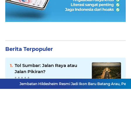
Berita Terpopuler
Tol Sumbar: Jalan Raya atau
Jalan Pikiran?
Jembatan Hildesheim Resmi Jadi Ikon Baru Batang Arau, Perkuat D
ITB Siap Dukung Program
Strategis Dharmasraya, Kerja
Sama Pendidikan Segera
Difinalkan
Laptop Gaming AMD® Ryzen™
Apa yang Bagus 2026? ASUS