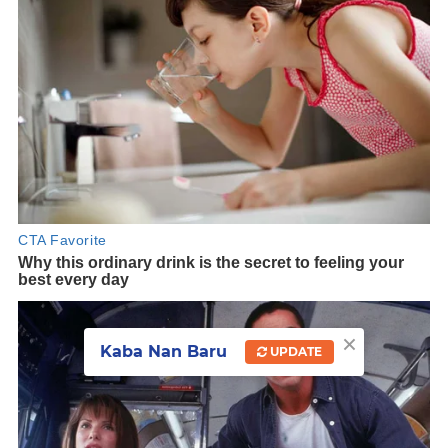
×
Kaba Nan Baru
UPDATE