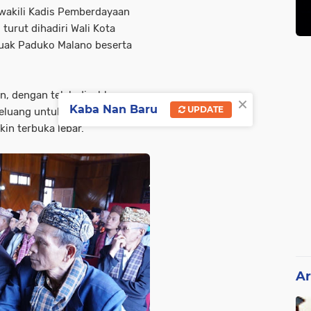
wakili Kadis Pemberdayaan
turut dihadiri Wali Kota
uak Paduko Malano beserta
, dengan telah disahkannya
×
Kaba Nan Baru
UPDATE
eluang untuk untuk
in terbuka lebar.
Ar