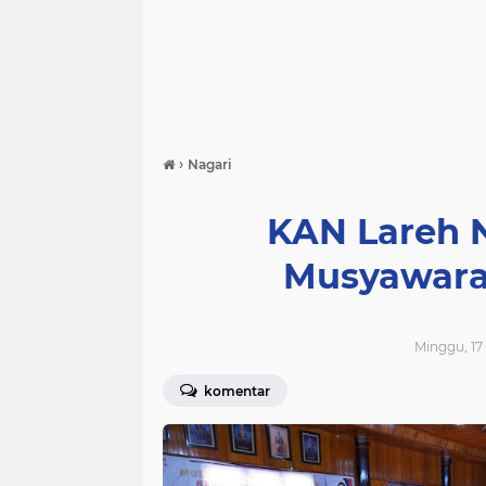
›
Nagari
KAN Lareh 
Musyawar
Minggu, 17
komentar