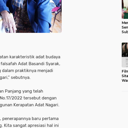
Men
Sem
Sub
Gen
an karakteristik adat budaya
falsafah Adat Basandi Syarak,
g dalam praktiknya menjadi
Fil
Sit
gari,” sebutnya.
War
Tar
an Panjang yang telah
 No.17/2022 tersebut dengan
unan Kerapatan Adat Nagari.
n, penerapannya baru pertama
 Kita sangat apresiasi hal ini