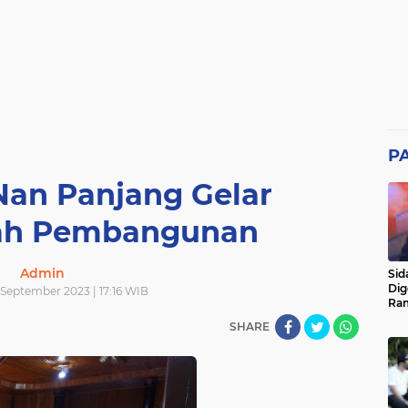
P
Nan Panjang Gelar
ah Pembangunan
Admin
Sid
Dig
 September 2023 | 17:16 WIB
Ram
pad
SHARE