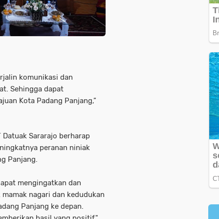
jalin komunikasi dan
at. Sehingga dapat
ajuan Kota Padang Panjang,”
T Datuak Sararajo berharap
ningkatnya peranan niniak
g Panjang.
dapat mengingatkan dan
ak mamak nagari dan kedudukan
adang Panjang ke depan.
erikan hasil yang positif,"