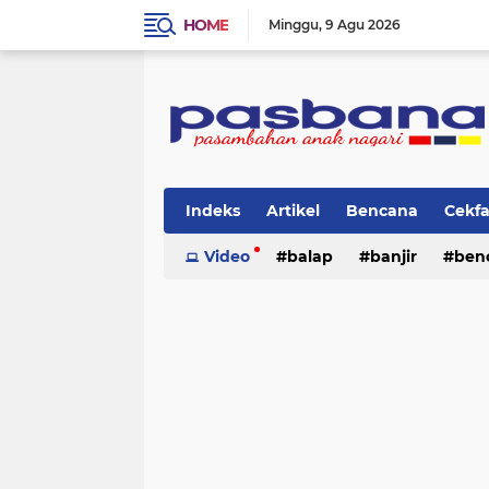
HOME
Minggu
9 Agu 2026
Indeks
Artikel
Bencana
Cekf
Musik
Video
Olahraga
balap
Pariwisata
banjir
ben
Pi
lingkungan
cerpen
lingkungan
pasban