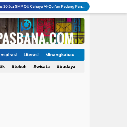
Gowes Siti Nurbaya Adventure-X Genap Satu Dekade, 3.000 Pesepeda Rayakan HJK Padang ke-357
uh Penguatan Infrastruktur dan Alat Kesehatan
25 Tahun Demokrat, DPC Padang Panjang Tanam Pohon di Lokasi Bekas Galodo Jembatan Kembar dan Gelar Pemeriksaan Kesehatan Gratis
Jembatan Hildesheim Resmi Jadi Ikon Baru Batang Arau, Perkuat Diplomasi Padang-Jerman
Jalan Sungai Rumbai Timur–Blok D Sitiung II Mulai Diaspal, Akhiri Belasan Tahun Rusak
Ketua Baru KONI Payakumbuh Hadapi Ujian Cepat, Porprov 2026 Jadi Pembuktian
Danantara Siapkan Gelombang IPO BUMN Jumbo, Pegadaian Masuk Daftar Prioritas
 Memburu Saham yang Berpotensi Naik 10x
Inspirasi
Literasi
Minangkabau
ang Jaga Furniture Interiormu
tik
Tokoh
tokoh
budaya
wisata
kuliner
budaya
Siswa Pertama Takhassus 30 Juz SMP QU Cahaya Al-Qur’an Padang Panjang Tuntaskan Hafalan