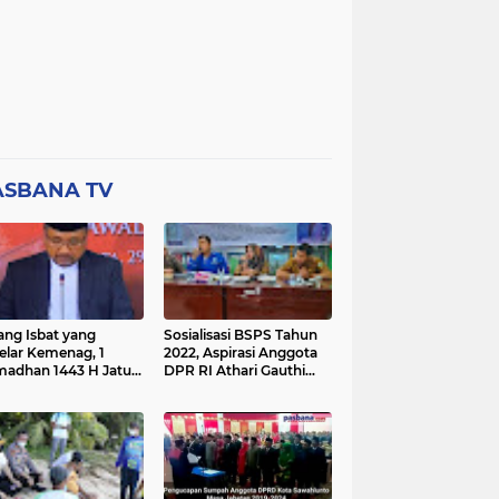
ASBANA TV
ang Isbat yang
Sosialisasi BSPS Tahun
elar Kemenag, 1
2022, Aspirasi Anggota
adhan 1443 H Jatuh
DPR RI Athari Gauthi
a Ahad 3 April 2022
Ardi di Nagari Taruang
Taruang