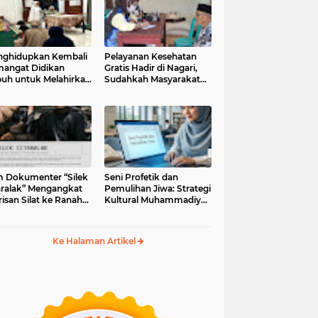
ghidupkan Kembali
Pelayanan Kesehatan
angat Didikan
Gratis Hadir di Nagari,
uh untuk Melahirkan
Sudahkah Masyarakat
erasi Berakhlak
Memanfaatkannya?
m Dokumenter “Silek
Seni Profetik dan
aralak” Mengangkat
Pemulihan Jiwa: Strategi
isan Silat ke Ranah
Kultural Muhammadiyah
i Kontemporer
di Era Digital
Ke Halaman Artikel