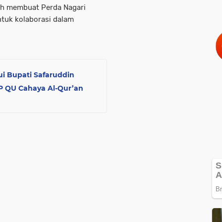
ah membuat Perda Nagari
ntuk kolaborasi dalam
i Bupati Safaruddin
P QU Cahaya Al-Qur’an