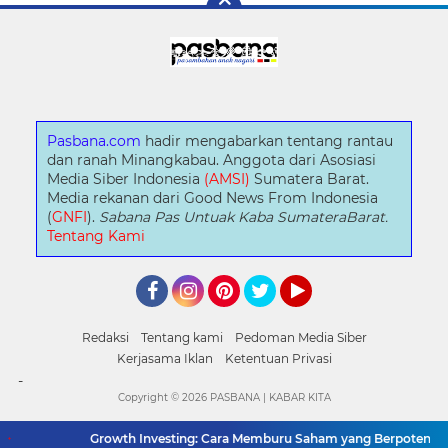
Pasbana.com
hadir mengabarkan tentang rantau
dan ranah Minangkabau. Anggota dari Asosiasi
Media Siber Indonesia
(AMSI)
Sumatera Barat.
Media rekanan dari Good News From Indonesia
(
GNFI
).
Sabana Pas Untuak Kaba SumateraBarat.
Tentang Kami
Facebook
Instagram
Pinterest
Twitter
YouTube
Redaksi
Tentang kami
Pedoman Media Siber
Kerjasama Iklan
Ketentuan Privasi
-
Copyright ©
2026 PASBANA | KABAR KITA
Growth Investing: Cara Memburu Saham yang Berpotensi Naik 10