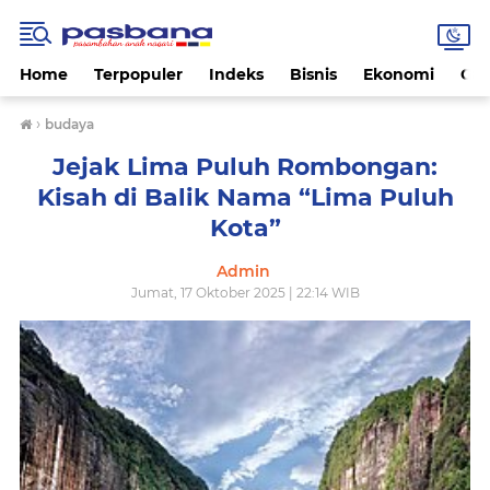
Home
Terpopuler
Indeks
Bisnis
Ekonomi
Gay
›
budaya
Jejak Lima Puluh Rombongan:
Kisah di Balik Nama “Lima Puluh
Kota”
Admin
Jumat, 17 Oktober 2025 | 22:14 WIB