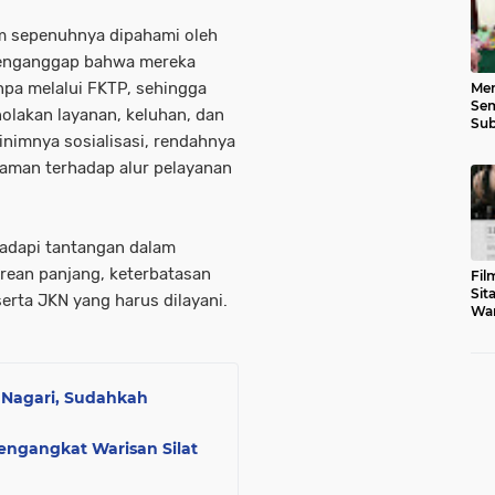
um sepenuhnya dipahami oleh
menganggap bahwa mereka
npa melalui FKTP, sehingga
Men
Sem
olakan layanan, keluhan, dan
Sub
inimnya sosialisasi, rendahnya
Gen
haman terhadap alur pelayanan
ghadapi tantangan dalam
trean panjang, keterbatasan
Fil
Sit
erta JKN yang harus dilayani.
War
Tar
i Nagari, Sudahkah
engangkat Warisan Silat