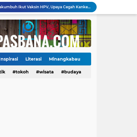
130 ASN dan Warga Payakumbuh Ikut Vaksin HPV, Upaya Cegah Kanker Serviks Diperluas
Ekonomi Indonesia Melaju 5,29%, Sinyal Daya Tahan di Tengah Tekanan Global
Tiga Alat Berat Diterjunkan, Normalisasi Sungai Batang Guo Dikebut Pascabanjir
Jelang Wajib Halal 2026, Sumbar Percepat Sertifikasi UMKM dan Bangun Ekosistem Halal
Tigo Kayo FC Juara Piala Wali Kota Payakumbuh 2026 Usai Menang Adu Penalti
Danantara Siapkan Gelombang IPO BUMN Jumbo, Pegadaian Masuk Daftar Prioritas
Kasus Campak Masih Mengintai, Kemenkes Ingatkan Risiko Penularan di Sekolah
Jadwal Pekan Perdana Super League 2026/2027: Big Match Langsung Warnai Awal Musim
Inspirasi
Literasi
Minangkabau
Mahyeldi Raih Penghargaan IPDN atas Kepemimpinan dan Reformasi Birokrasi di Sumbar
tik
Tokoh
tokoh
budaya
wisata
kuliner
budaya
Payakumbuh Luncurkan GEMPITA BERSAMA, Dorong Pekarangan Jadi Sumber Pangan Keluarga