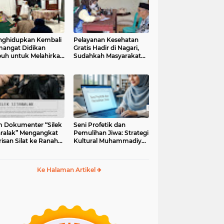
ghidupkan Kembali
Pelayanan Kesehatan
angat Didikan
Gratis Hadir di Nagari,
uh untuk Melahirkan
Sudahkah Masyarakat
erasi Berakhlak
Memanfaatkannya?
m Dokumenter “Silek
Seni Profetik dan
aralak” Mengangkat
Pemulihan Jiwa: Strategi
isan Silat ke Ranah
Kultural Muhammadiyah
i Kontemporer
di Era Digital
Ke Halaman Artikel