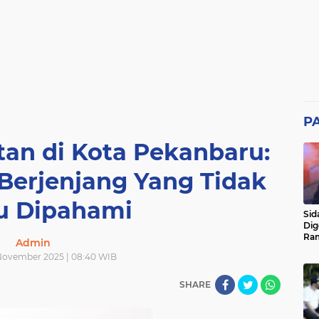
P
an di Kota Pekanbaru:
Berjenjang Yang Tidak
lu Dipahami
Sid
Dig
Ram
Admin
pad
November 2025 | 08:40 WIB
SHARE