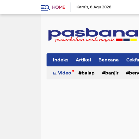
HOME
Kamis
6 Agu 2026
Indeks
Artikel
Bencana
Cekf
Musik
Video
Olahraga
balap
Pariwisata
banjir
ben
Pi
lingkungan
cerpen
lingkungan
pasban