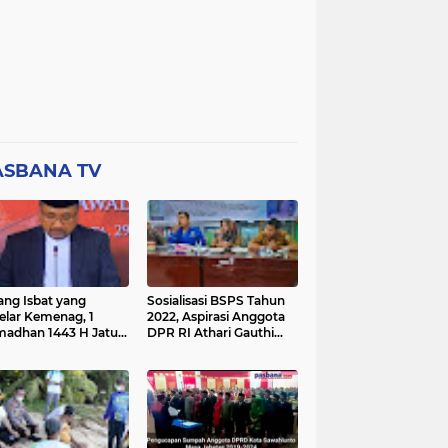
ASBANA TV
ang Isbat yang
Sosialisasi BSPS Tahun
elar Kemenag, 1
2022, Aspirasi Anggota
adhan 1443 H Jatuh
DPR RI Athari Gauthi
a Ahad 3 April 2022
Ardi di Nagari Taruang
Taruang