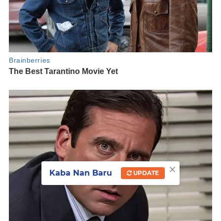
×
Kaba Nan Baru
UPDATE