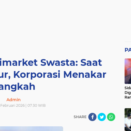
P
market Swasta: Saat
r, Korporasi Menakar
angkah
Sid
Dig
Ram
Admin
pad
 Februari 2026 | 07:30 WIB
SHARE