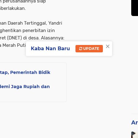
an perusahaannya siap
diberlakukan.
n Daerah Tertinggal, Yandri
hentikan penerbitan izin
et (DNET) di desa. Alasannya:
×
 Merah Putih.
Kaba Nan Baru
UPDATE
etap, Pemerintah Bidik
 demi Jaga Rupiah dan
Ar