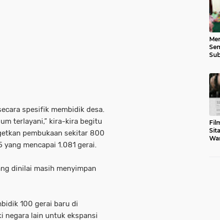
Men
Sem
Sub
Gen
cara spesifik membidik desa.
m terlayani,” kira-kira begitu
Fil
Sit
getkan pembukaan sekitar 800
War
25 yang mencapai 1.081 gerai.
Tar
ang dinilai masih menyimpan
idik 100 gerai baru di
i negara lain untuk ekspansi