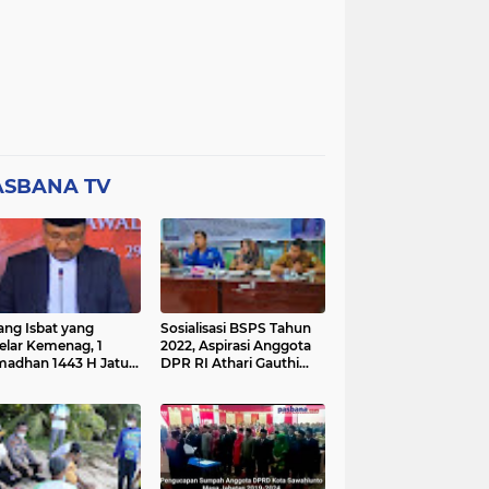
ASBANA TV
ang Isbat yang
Sosialisasi BSPS Tahun
elar Kemenag, 1
2022, Aspirasi Anggota
adhan 1443 H Jatuh
DPR RI Athari Gauthi
a Ahad 3 April 2022
Ardi di Nagari Taruang
Taruang