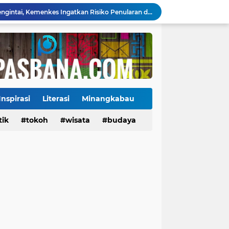
Kasus Campak Masih Mengintai, Kemenkes Ingatkan Risiko Penularan di Sekolah
Jadwal Pekan Perdana Super League 2026/2027: Big Match Langsung Warnai Awal Musim
Mahyeldi Raih Penghargaan IPDN atas Kepemimpinan dan Reformasi Birokrasi di Sumbar
Payakumbuh Luncurkan GEMPITA BERSAMA, Dorong Pekarangan Jadi Sumber Pangan Keluarga
130 ASN dan Warga Payakumbuh Ikut Vaksin HPV, Upaya Cegah Kanker Serviks Diperluas
Ekonomi Indonesia Melaju 5,29%, Sinyal Daya Tahan di Tengah Tekanan Global
Jembatan Hildesheim Resmi Jadi Ikon Baru Batang Arau, Perkuat Diplomasi Padang-Jerman
Jalan Sungai Rumbai Timur–Blok D Sitiung II Mulai Diaspal, Akhiri Belasan Tahun Rusak
Inspirasi
Literasi
Minangkabau
Ketua Baru KONI Payakumbuh Hadapi Ujian Cepat, Porprov 2026 Jadi Pembuktian
tik
Tokoh
tokoh
budaya
wisata
kuliner
budaya
Danantara Siapkan Gelombang IPO BUMN Jumbo, Pegadaian Masuk Daftar Prioritas