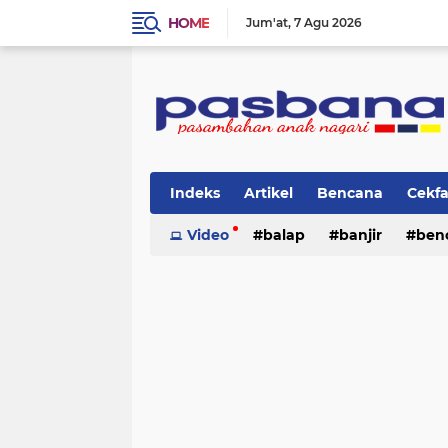
HOME
Jum'at
7 Agu 2026
Indeks
Artikel
Bencana
Cekf
Musik
Video
Olahraga
balap
Pariwisata
banjir
ben
Pi
lingkungan
cerpen
lingkungan
pasban