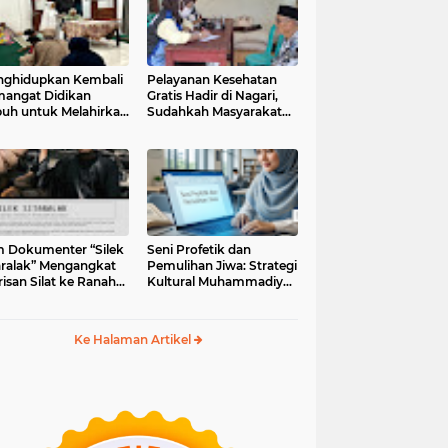
ghidupkan Kembali
Pelayanan Kesehatan
angat Didikan
Gratis Hadir di Nagari,
uh untuk Melahirkan
Sudahkah Masyarakat
erasi Berakhlak
Memanfaatkannya?
m Dokumenter “Silek
Seni Profetik dan
aralak” Mengangkat
Pemulihan Jiwa: Strategi
isan Silat ke Ranah
Kultural Muhammadiyah
i Kontemporer
di Era Digital
Ke Halaman Artikel