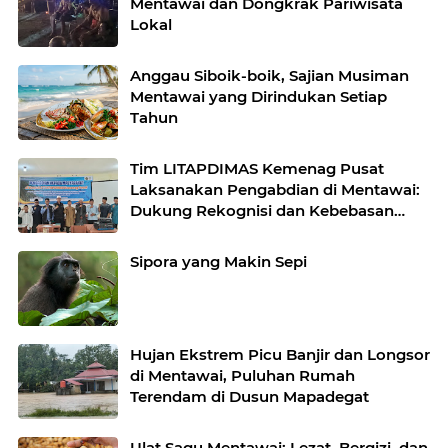
Mentawai dan Dongkrak Pariwisata
Lokal
Anggau Siboik-boik, Sajian Musiman
Mentawai yang Dirindukan Setiap
Tahun
Tim LITAPDIMAS Kemenag Pusat
Laksanakan Pengabdian di Mentawai:
Dukung Rekognisi dan Kebebasan
Beragama
Sipora yang Makin Sepi
Hujan Ekstrem Picu Banjir dan Longsor
di Mentawai, Puluhan Rumah
Terendam di Dusun Mapadegat
Ulat Sagu Mentawai: Lezat, Bergizi, dan