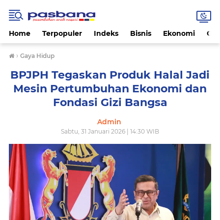
Home
Terpopuler
Indeks
Bisnis
Ekonomi
Gay
›
Gaya Hidup
BPJPH Tegaskan Produk Halal Jadi
Mesin Pertumbuhan Ekonomi dan
Fondasi Gizi Bangsa
Admin
Sabtu, 31 Januari 2026 | 14:30 WIB