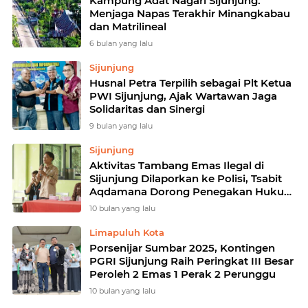
Kampung Adat Nagari Sijunjung:
Menjaga Napas Terakhir Minangkabau
dan Matrilineal
6 bulan yang lalu
Sijunjung
Husnal Petra Terpilih sebagai Plt Ketua
PWI Sijunjung, Ajak Wartawan Jaga
Solidaritas dan Sinergi
9 bulan yang lalu
Sijunjung
Aktivitas Tambang Emas Ilegal di
Sijunjung Dilaporkan ke Polisi, Tsabit
Aqdamana Dorong Penegakan Hukum
yang Tegas
10 bulan yang lalu
Limapuluh Kota
Porsenijar Sumbar 2025, Kontingen
PGRI Sijunjung Raih Peringkat III Besar
Peroleh 2 Emas 1 Perak 2 Perunggu
10 bulan yang lalu