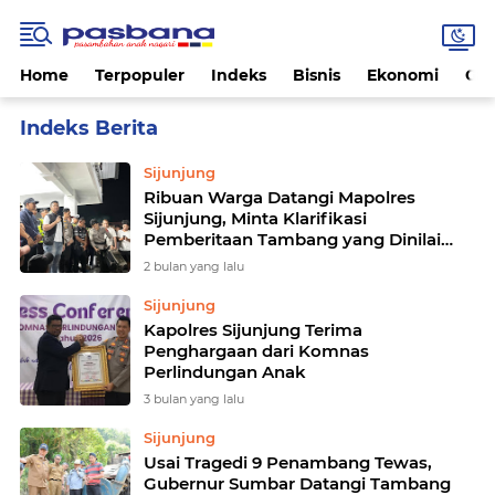
Home
Terpopuler
Indeks
Bisnis
Ekonomi
Gay
Home
Currently Browsing: Sijunjung
Sijunjung
Ribuan Warga Datangi Mapolres
Sijunjung, Minta Klarifikasi
Pemberitaan Tambang yang Dinilai
Tidak Berimbang
2 bulan yang lalu
Sijunjung
Kapolres Sijunjung Terima
Penghargaan dari Komnas
Perlindungan Anak
3 bulan yang lalu
Sijunjung
Usai Tragedi 9 Penambang Tewas,
Gubernur Sumbar Datangi Tambang