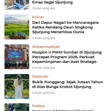
Emas Ilegal Sijunjung
3 bulan yang lalu
kuliner
Dari Dapur Nagari ke Mancanegara:
Ketika Rendang Daun Singkong
Sijunjung Menembus Dunia
4 bulan yang lalu
Muhammadiyah
Muspim II PWM Sumbar di Sijunjung:
Percepat Program 2026, Perkuat
Kepemimpinan dan Aset Strategis
6 bulan yang lalu
Destinasi
Bukik Ponggang: Jejak Jutaan Tahun
di Atas Bunga Krokot Sijunjung
6 bulan yang lalu
budaya